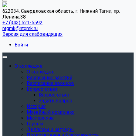
622034, Свердловская область, г. Нижний Тагил, пр.
Ленина,38
+7 (343) 521-5592
ntgmk@ntgmk.ru
Версия для слабовидящих
Войти
О колледже
О колледже
Расписание занятий
Расписание звонков
Вопрос-ответ
Вопрос-ответ
Задать вопрос
История
Музейный комплекс
Мастерские
Группы
Дипломы и награды
Поздравления и благодарности